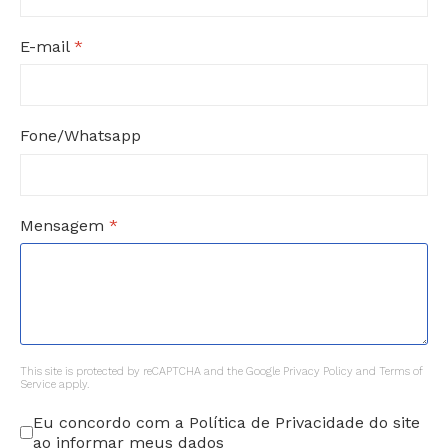
E-mail
*
Fone/Whatsapp
Mensagem
*
reCAPTCHA
*
This site is protected by reCAPTCHA and the Google
Privacy Policy
and
Terms of
Service
apply.
Eu concordo com a Política de Privacidade do site
ao informar meus dados